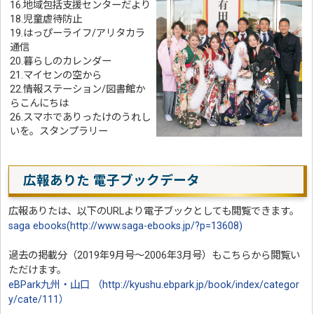
16.地域包括支援センターだより
18.児童虐待防止
19.はっぴーライフ/アリタカラ
通信
20.暮らしのカレンダー
21.マイセンの空から
22.情報ステーション/図書館か
らこんにちは
26.スマホでありったけのうれし
いを。スタンプラリー
広報ありた 電子ブックデータ
広報ありたは、以下のURLより電子ブックとしても閲覧できます。
saga ebooks(http://www.saga-ebooks.jp/?p=13608)
過去の掲載分（2019年9月号～2006年3月号）もこちらから閲覧い
ただけます。
eBPark九州・山口 （http://kyushu.ebpark.jp/book/index/categor
y/cate/111）