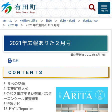
ホーム
分類から探す
町政
広聴・広報
広報ありた
2021年
2021年広報ありた２月号
2021年広報ありた２月号
最終更新日：
2024年1月17日
印刷
C O N T E N T S
3. まちの話題
4. 有田町成人式
5.令和２年度明るい選挙ポスタ
ーコンクール審査結果
6.行政ナビ
15.ドイツReporter