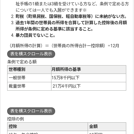
祉手帳の1級または3級を受けている方など、条例で定める方
については一人でも入居ができます※
町税（町県民税、国保税、軽自動車税等）に未納がない方。
過去1年間の世帯員の所得を合算して計算した控除後の月額
所得が条例に定める基準に該当すること。
暴力団員でないこと。
（月額所得の計算）＝（世帯員の所得合計ー控除額）÷12月
表を横スクロール表示
条例で定める額
世帯種別
月額所得の基準
一般世帯
15万8千円以下
裁量世帯
21万4千円以下
表を横スクロール表示
控除の例
控除
金額