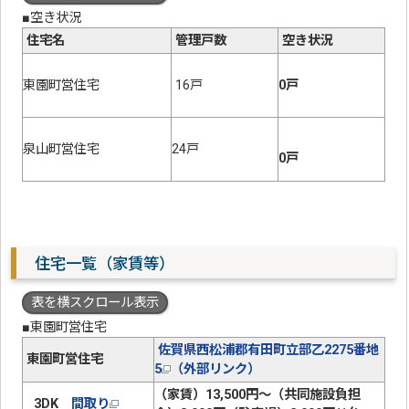
■空き状況
住宅名
管理戸数
空き状況
東園町営住宅
16戸
0戸
泉山町営住宅
24戸
0戸
住宅一覧（家賃等）
表を横スクロール表示
■東園町営住宅
佐賀県西松浦郡有田町立部乙2275番地
東園町営住宅
5
（外部リンク）
（家賃）13,500円～（共同施設負担
3DK
間取り