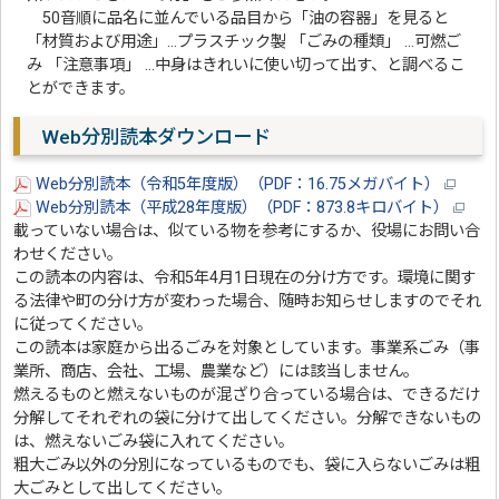
50音順に品名に並んでいる品目から「油の容器」を見ると
「材質および用途」…プラスチック製 「ごみの種類」 …可燃ご
み 「注意事項」 …中身はきれいに使い切って出す、と調べるこ
とができます。
Web分別読本ダウンロード
Web分別読本（令和5年度版）（PDF：16.75メガバイト）
Web分別読本（平成28年度版）（PDF：873.8キロバイト）
載っていない場合は、似ている物を参考にするか、役場にお問い合
わせください。
この読本の内容は、令和5年4月1日現在の分け方です。環境に関す
る法律や町の分け方が変わった場合、随時お知らせしますのでそれ
に従ってください。
この読本は家庭から出るごみを対象としています。事業系ごみ（事
業所、商店、会社、工場、農業など）には該当しません。
燃えるものと燃えないものが混ざり合っている場合は、できるだけ
分解してそれぞれの袋に分けて出してください。分解できないもの
は、燃えないごみ袋に入れてください。
粗大ごみ以外の分別になっているものでも、袋に入らないごみは粗
大ごみとして出してください。