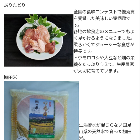
ありたどり
全国の食味コンテストで優秀賞
を受賞した美味しい銘柄鶏で
す。
各地の飲食店のメニューでもよ
く見かけるようになりました。
柔らかくてジューシーな食感が
特長です。
トウモロコシや大豆など畑の栄
養をたっぷり与えて、生産農家
が大切に育てています。
棚田米
生活排水が混じらない国見
山系の天然水で育った棚田
米。