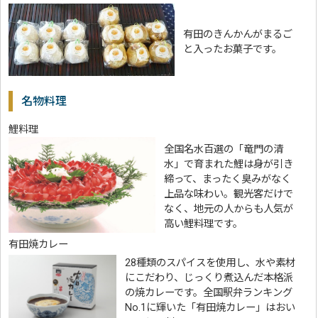
有田のきんかんがまるご
と入ったお菓子です。
名物料理
鯉料理
全国名水百選の「竜門の清
水」で育まれた鯉は身が引き
締って、まったく臭みがなく
上品な味わい。観光客だけで
なく、地元の人からも人気が
高い鯉料理です。
有田焼カレー
28種類のスパイスを使用し、水や素材
にこだわり、じっくり煮込んだ本格派
の焼カレーです。全国駅弁ランキング
No.1に輝いた「有田焼カレー」はおい