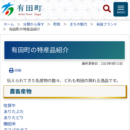
ホーム
分類から探す
町政
まちの魅力
有田ブランド
有田町の特産品紹介
有田町の特産品紹介
最終更新日：
2025年8月12日
印刷
伝えられてきた名産物の数々、どれも有田の誇れる逸品です。
農畜産物
佐賀牛
ありたぶた
ありたどり
棚田米