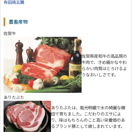
有田焼五膳
農畜産物
佐賀牛
佐賀県産和牛の高品質の
牛肉で、きめ細かなやわ
らかい肉質はとろけるよ
うなおいしさです。
ありたぶた
ありたぶたは、風光明媚で水の綺麗な棚
田で育ちました。こだわりのエサによ
り、味はもちろんのこと高い栄養価のあ
るブランド豚として親しまれています。