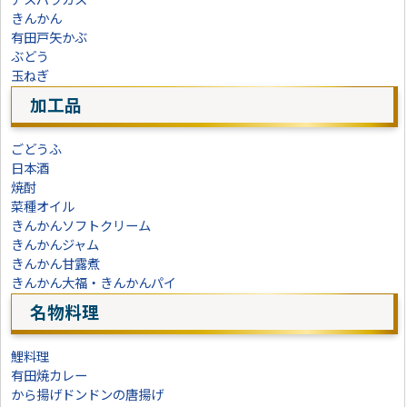
アスパラガス
きんかん
有田戸矢かぶ
ぶどう
玉ねぎ
加工品
ごどうふ
日本酒
焼酎
菜種オイル
きんかんソフトクリーム
きんかんジャム
きんかん甘露煮
きんかん大福・きんかんパイ
名物料理
鯉料理
有田焼カレー
から揚げドンドンの唐揚げ