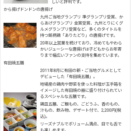
しいと評判です。
から揚げドンドンの唐揚げ
九州ご当地グランプリ 準グランプリ受賞、か
らあげグランプリ 金賞受賞、九州とりにくグ
ルメグランプリ受賞など、多くのタイトルを
持つ銘柄鶏「ありたどり」の唐揚げです。
20年以上営業を続けており、冷めてもやわら
かいジューシーな唐揚げは子どもからお年寄
りまで幅広いファンの支持を集めています。
有田焼五膳
2011年8月に有田の新・ご当地グルメとして
デビューした「有田焼五膳」。
地場産の鶏肉や野菜を使った料理が玉手箱を
イメージした有田焼の器に盛り付けられてい
るスペシャルな五膳です。
鶏皿五膳、ご飯もの、ごどうふ、香のもの、
汁もの、飲み物、デザート付で、2,200円(税
込)。
リーズナブルでボリューム満点、目でも舌で
も楽しめます。