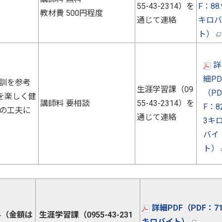
55-43-2314）を
F：88.
教材費 500円程度
通じて連絡
キロバ
ト）
詳
細PD
訓を参考
生涯学習課（09
（PD
年を楽しく健
講師料 要相談
55-43-2314）を
F：82
の工夫に
通じて連絡
3キ
バイ
ト）
詳細PDF（PDF：71
料（金額は
生涯学習課（0955-43-231
キロバイト）