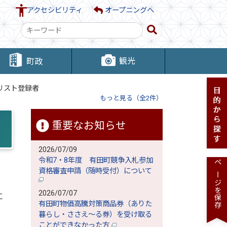
アクセシビリティ
オープニングへ
検
索
キ
観光
町政
ー
ワ
リスト登録者
ー
もっと見る（全2件）
ド
重要なお知らせ
2026/07/09
令和7・8年度 有田町競争入札参加
ページを保存
資格審査申請（随時受付）について
2026/07/07
に
有田町物価高騰対策商品券（ありた
暮らし・ささえ～る券）を受け取る
ことができなかった方