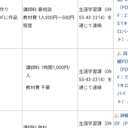
（PD
作り
講師料 要相談
生涯学習課（09
F：2
DFに作品
教材費 1人300円～500円
55-43-2314）を
5.1キ
程度
通じて連絡
ロバ
ト）
詳
細PD
講師料 1時間1,000円/
（PD
生涯学習課（09
人
F：73
55-43-2314）を
1キ
教材費 不要
通じて連絡
バイ
ト）
詳細
生涯学習課（09
DF（P
講師料 無料