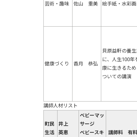
芸術・趣味
佐山 重美
絵手紙・水彩画
貝原益軒の養生
に、人生100
健康づくり
香月 恭弘
康に生きるため
ついての講演
講師人材リスト
ベビーマッ
町民
井上
サージ
生活
英恵
ベビースキ
講師料 有