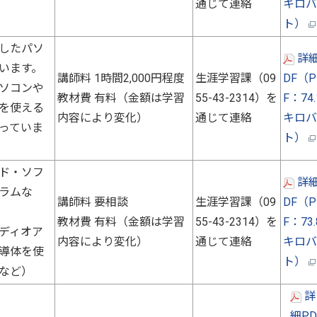
通じて連絡
キロバ
ト）
したパソ
詳細
います。
講師料 1時間2,000円程度
生涯学習課（09
DF（P
ソコンや
教材費 有料（金額は学習
55-43-2314）を
F：74.
を使える
内容により変化）
通じて連絡
キロバ
っていま
ト）
ド・ソフ
詳細
ラムな
講師料 要相談
生涯学習課（09
DF（P
教材費 有料（金額は学習
55-43-2314）を
F：73.
ディオア
内容により変化）
通じて連絡
キロバ
導体を使
ト）
など）
詳
細PD