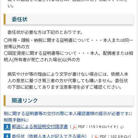
い。
委任状
委任状が必要な方は下記のとおりです。
〇所得・課税・納税に関する証明書について・・・本人または同一
世帯以外の方
〇固定資産に関する証明書等について・・・本人、配偶者または相
続人(所有者が死亡された場合)以外の方
病気やけが等の理由により文字が書けない場合には、依頼人本
人の意思に基づき第三者の方が代筆しても構いません。委任状
の下部に記載してあります注意事項を必ずご確認ください。
関連リンク
税に関する証明書等の交付の際に本人確認書類の提示が必要です
税務手数料
郵送による税証明交付請求書
（
PDF：119.1キロバイト）
委任状（依頼人本人が記入できる場合）
（
PDF：102.3キロバ