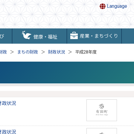
Language
産業・まちづくり
び
健康・福祉
財政
まちの財政
財政状況
平成28年度
財政状況
財政状況