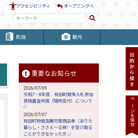
アクセシビリティ
オープニングへ
検
索
キ
観光
町政
ー
ワ
ー
ド
重要なお知らせ
2026/07/09
令和7・8年度 有田町競争入札参加
資格審査申請（随時受付）について
ページを保存
2026/07/07
有田町物価高騰対策商品券（ありた
暮らし・ささえ～る券）を受け取る
ことができなかった方