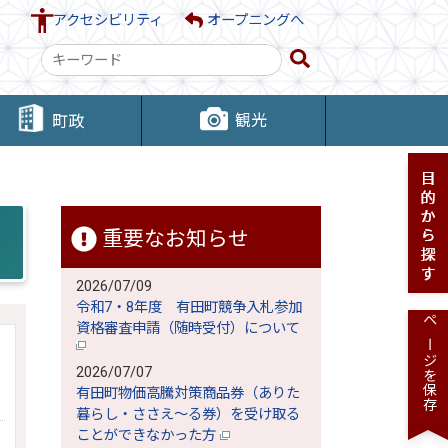
アクセシビリティ
オープニングへ
検
索
キ
観光
町政
ー
ワ
ー
ド
重要なお知らせ
2026/07/09
令和7・8年度 有田町競争入札参加
資格審査申請（随時受付）について
ページを保存
2026/07/07
有田町物価高騰対策商品券（ありた
暮らし・ささえ～る券）を受け取る
ことができなかった方