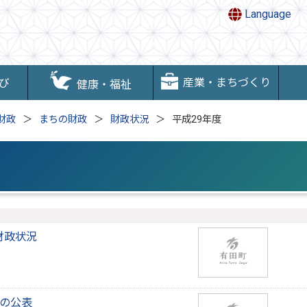
Language
産業・まちづくり
び
健康・福祉
財政
まちの財政
財政状況
平成29年度
財政状況
表の公表